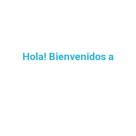
Hola! Bienvenidos a
MALLORCA
Servicio de traslado
privado en Mallorca
Elija su tipo de coche y ruta para obtener el mejor
precio.