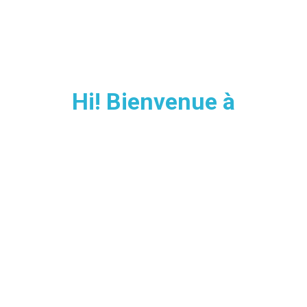
Hi! Bienvenue à
MAJORQUE
Transfert Majorque
depuis / vers L'Aéroport
Choisissez votre type de voiture et votre itinéraire pour
obtenir le meilleur prix.